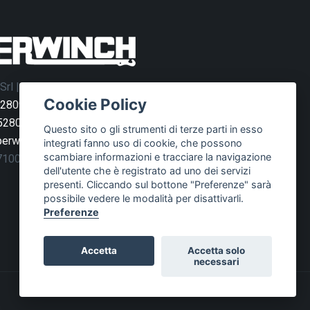
Srl | Via del Podere S. Giusto 1 - 00166 Roma
Cookie Policy
528090
528036
Questo sito o gli strumenti di terze parti in esso
erwinch.it
integrati fanno uso di cookie, che possono
scambiare informazioni e tracciare la navigazione
571004
dell'utente che è registrato ad uno dei servizi
presenti. Cliccando sul bottone "Preferenze" sarà
possibile vedere le modalità per disattivarli.
Preferenze
Accetta
Accetta solo
necessari