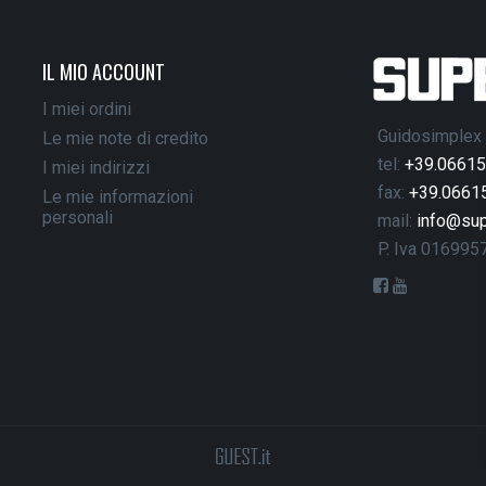
IL MIO ACCOUNT
I miei ordini
Guidosimplex 
Le mie note di credito
tel:
+39.0661
I miei indirizzi
fax:
+39.0661
Le mie informazioni
personali
mail:
info@sup
P. Iva 01699